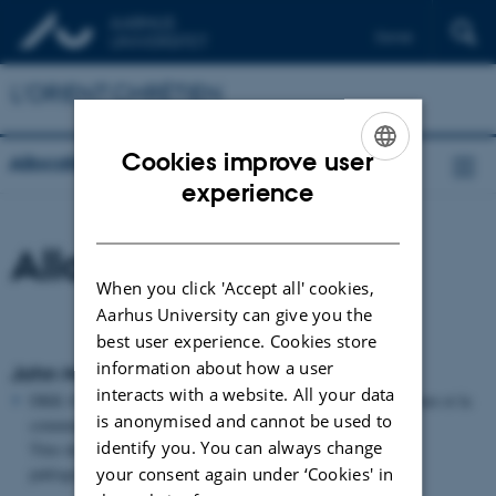
Dansk
English
L'ORIENT CHRÉTIEN
Deutsch
Cookies improve user
Allocations externes
ENGLISH
experience
DANISH
Allocations externes
When you click 'Accept all' cookies,
Aarhus University can give you the
best user experience. Cookies store
information about how a user
John Møller Larsen
interacts with a website. All your data
DKK 676.800,00 du Conseil danois de recherche pour la culture et la
is anonymised and cannot be used to
communication – novembre 2010
identify you. You can always change
Titre du projet: Les textes syro-manichéens – une analyse
your consent again under ‘Cookies' in
paléographique